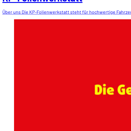
Über uns Die KP-Folienwerkstatt steht für hochwertige Fahrz