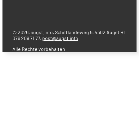
© 2026, augst.info, Schiffländeweg 5, 4302 Augst BL
076 209 71 77,
post@augst.info
Alle Rechte vorbehalten