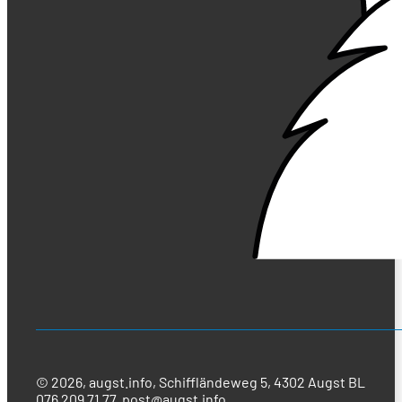
© 2026, augst.info, Schiffländeweg 5, 4302 Augst BL
076 209 71 77,
post@augst.info